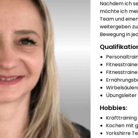
Nachdem ich sei
möchte ich mein
Team und einem
weitergeben z
Bewegung in jed
Qualifikatio
Personaltrain
Fitnesstraine
Fitnesstraine
Ernährungsb
Wirbelsäulen
Übungsleiter
Hobbies:
Krafttraining
Kochen mit 
Yorkshirre Te