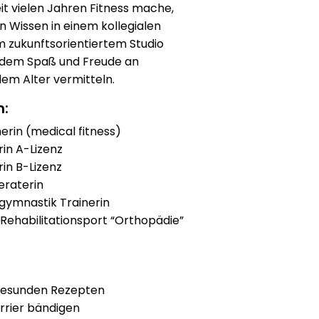
t vielen Jahren Fitness mache,
 Wissen in einem kollegialen
 zukunftsorientiertem Studio
udem Spaß und Freude an
em Alter vermitteln.
n:
erin (medical fitness)
rin A-Lizenz
rin B-Lizenz
eraterin
gymnastik Trainerin
 Rehabilitationsport “Orthopädie”
gesunden Rezepten
rrier bändigen