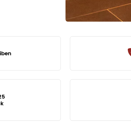
iben
25
ck